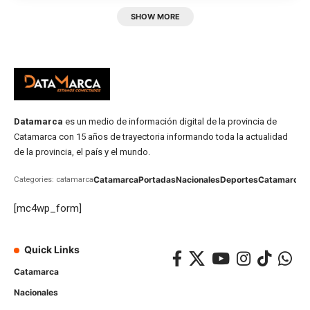
SHOW MORE
Datamarca
es un medio de información digital de la provincia de
Catamarca con 15 años de trayectoria informando toda la actualidad
de la provincia, el país y el mundo.
Catamarca
Portadas
Nacionales
Deportes
Catamarca
C
Categories: catamarca
[mc4wp_form]
Quick Links
Catamarca
Nacionales