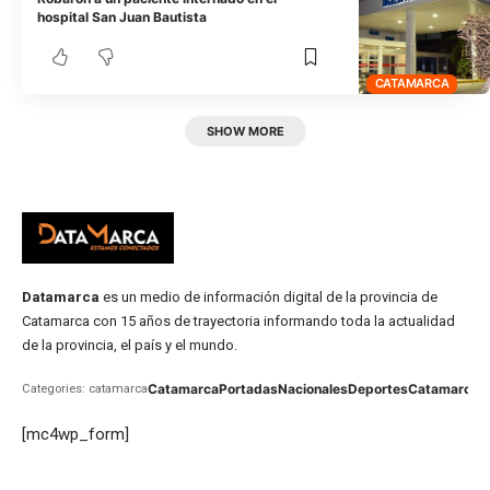
hospital San Juan Bautista
CATAMARCA
SHOW MORE
Datamarca
es un medio de información digital de la provincia de
Catamarca con 15 años de trayectoria informando toda la actualidad
de la provincia, el país y el mundo.
Catamarca
Portadas
Nacionales
Deportes
Catamarca
C
Categories: catamarca
[mc4wp_form]