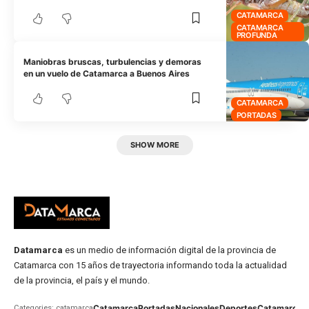
CATAMARCA
CATAMARCA
PROFUNDA
Maniobras bruscas, turbulencias y demoras
en un vuelo de Catamarca a Buenos Aires
CATAMARCA
PORTADAS
SHOW MORE
Datamarca
es un medio de información digital de la provincia de
Catamarca con 15 años de trayectoria informando toda la actualidad
de la provincia, el país y el mundo.
Catamarca
Portadas
Nacionales
Deportes
Catamarca
C
Categories: catamarca