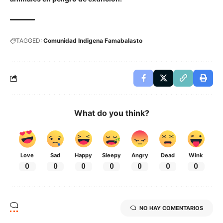
TAGGED:
Comunidad Indigena Famabalasto
What do you think?
Love
Sad
Happy
Sleepy
Angry
Dead
Wink
0
0
0
0
0
0
0
NO HAY COMENTARIOS