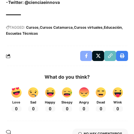
-Twitter: @cienciaeinnova
TAGGED:
Cursos
Cursos Catamarca
Cursos virtuales
Educación
Escuelas Técnicas
What do you think?
Love
Sad
Happy
Sleepy
Angry
Dead
Wink
0
0
0
0
0
0
0
NO HAY COMENTARIOS