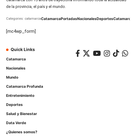
de la provincia, el país y el mundo.
Catamarca
Portadas
Nacionales
Deportes
Catamarca
C
Categories: catamarca
[mc4wp_form]
Quick Links
Catamarca
Nacionales
Mundo
Catamarca Profunda
Entretenimiento
Deportes
Salud y Bienestar
Data Verde
¿Quienes somos?