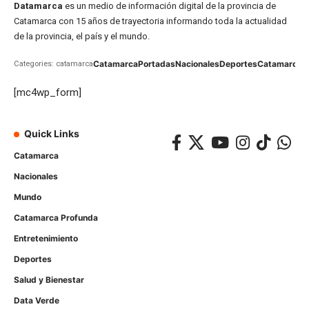
Datamarca
es un medio de información digital de la provincia de
Catamarca con 15 años de trayectoria informando toda la actualidad
de la provincia, el país y el mundo.
Catamarca
Portadas
Nacionales
Deportes
Catamarca
C
Categories: catamarca
[mc4wp_form]
Quick Links
Catamarca
Nacionales
Mundo
Catamarca Profunda
Entretenimiento
Deportes
Salud y Bienestar
Data Verde