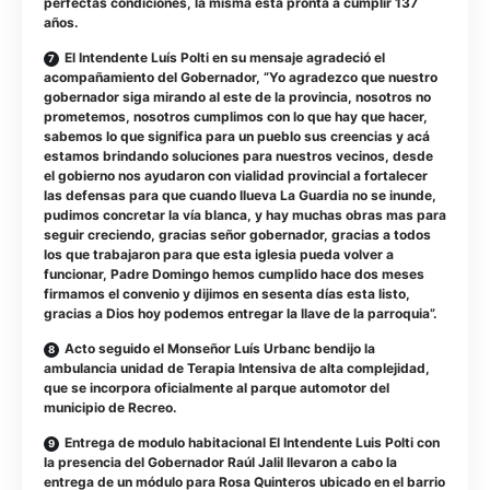
perfectas condiciones, la misma está pronta a cumplir 137
años.
El Intendente Luís Polti en su mensaje agradeció el
acompañamiento del Gobernador, “Yo agradezco que nuestro
gobernador siga mirando al este de la provincia, nosotros no
prometemos, nosotros cumplimos con lo que hay que hacer,
sabemos lo que significa para un pueblo sus creencias y acá
estamos brindando soluciones para nuestros vecinos, desde
el gobierno nos ayudaron con vialidad provincial a fortalecer
las defensas para que cuando llueva La Guardia no se inunde,
pudimos concretar la vía blanca, y hay muchas obras mas para
seguir creciendo, gracias señor gobernador, gracias a todos
los que trabajaron para que esta iglesia pueda volver a
funcionar, Padre Domingo hemos cumplido hace dos meses
firmamos el convenio y dijimos en sesenta días esta listo,
gracias a Dios hoy podemos entregar la llave de la parroquia”.
Acto seguido el Monseñor Luís Urbanc bendijo la
ambulancia unidad de Terapia Intensiva de alta complejidad,
que se incorpora oficialmente al parque automotor del
municipio de Recreo.
Entrega de modulo habitacional El Intendente Luis Polti con
la presencia del Gobernador Raúl Jalil llevaron a cabo la
entrega de un módulo para Rosa Quinteros ubicado en el barrio