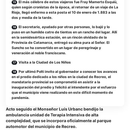
El más célebre de estos viajeros fue Fray Mamerto Esquíú,
quien según cronistas de la época, al retornar de un viaje de La
Rioja, llegó enfermo a esta posta el 10 de enero de 1.883 a las
dos y media de la tarde.
El secretario, ayudado por otras personas, lo bajó y lo
puso en un humilde catre de tientos en un rancho del lugar. Allí
en la semidesértica estación, en un rincón olvidado de la
Provincia de Catamarca, entregó su alma pura al Señor. El
Suncho se ha convertido en un lugar de peregrinaje y
veneración al noble franciscano.
Visita a la Ciudad de Los Niños
Por ultimó Polti invito al gobernador a conocer los avances
en el predio dedicado a los niños en la ciudad de Recreo, el
mandatario provincial se comprometió en asistir a la
inauguración del predio y felicitó al intendente por el esfuerzo
que el municipio viene realizando en este difícil momento de
pandemia.
Acto seguido el Monseñor Luís Urbanc bendijo la
ambulancia unidad de Terapia Intensiva de alta
complejidad, que se incorpora oficialmente al parque
automotor del municipio de Recreo.