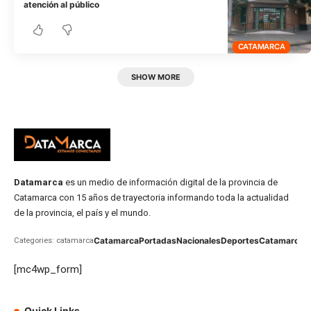
atención al público
CATAMARCA
SHOW MORE
Datamarca
es un medio de información digital de la provincia de
Catamarca con 15 años de trayectoria informando toda la actualidad
de la provincia, el país y el mundo.
Catamarca
Portadas
Nacionales
Deportes
Catamarca
C
Categories: catamarca
[mc4wp_form]
Quick Links