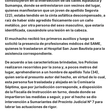
constituyeron en la intersección de las
calles Alpatauca y
Sumampa, donde se entrevistaron con vecinos del lugar,
quienes manifestaron que un joven de apellido Segovia
(22), estaba tendido en la cinta asfáltica descompensado, a
raíz de haber sido agredido físicamente con un caño
metálico, por otra persona del sexo masculino, que estaría
identificada, causándole una lesión en la cabeza.
El muchacho recibió los primeros auxilios y luego se
solicitó la presencia de profesionales médicos del SAME,
quienes lo trasladaron al Hospital San Juan Bautista para la
asistencia correspondiente.
De acuerdo a las características brindadas, los Policías
realizaron recorridos por la zona y, a pocos metros del
lugar,
aprehendieron a un hombre de apellido Tula (34),
quien sería el presunto autor del hecho
, en virtud de lo cual,
esta persona fue trasladada y alojada en la Comisaría
Séptima, que por jurisdicción corresponde, a disposición
de la Fiscalía de Instrucción en turno, desde donde se
impartieron las medidas a seguir, y por el hecho se dio
intervención a Sumariantes del Precinto Judicial N° 7 para
labrar las actuaciones de rigor.