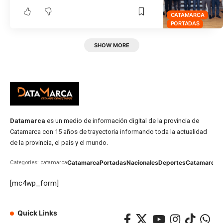
CATAMARCA
PORTADAS
SHOW MORE
Datamarca
es un medio de información digital de la provincia de
Catamarca con 15 años de trayectoria informando toda la actualidad
de la provincia, el país y el mundo.
Catamarca
Portadas
Nacionales
Deportes
Catamarca
C
Categories: catamarca
[mc4wp_form]
Quick Links