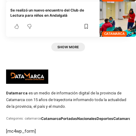
Se realizó un nuevo encuentro del Club de
Lectura para niños en Andalgalá
CATAMARCA
SHOW MORE
Datamarca
es un medio de información digital de la provincia de
Catamarca con 15 años de trayectoria informando toda la actualidad
de la provincia, el país y el mundo.
Catamarca
Portadas
Nacionales
Deportes
Catamarca
C
Categories: catamarca
[mc4wp_form]