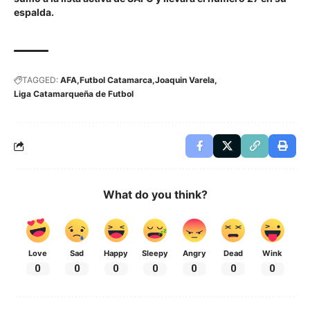
espalda.
TAGGED:
AFA
Futbol Catamarca
Joaquin Varela
Liga Catamarqueña de Futbol
What do you think?
Love
Sad
Happy
Sleepy
Angry
Dead
Wink
0
0
0
0
0
0
0