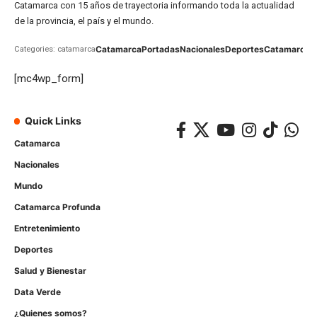
Catamarca con 15 años de trayectoria informando toda la actualidad
de la provincia, el país y el mundo.
Catamarca
Portadas
Nacionales
Deportes
Catamarca
C
Categories: catamarca
[mc4wp_form]
Quick Links
Catamarca
Nacionales
Mundo
Catamarca Profunda
Entretenimiento
Deportes
Salud y Bienestar
Data Verde
¿Quienes somos?