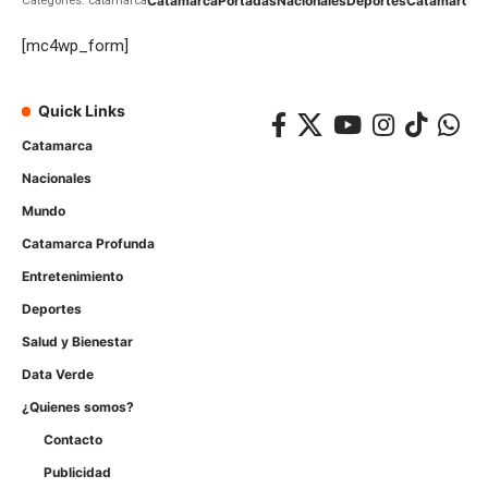
Catamarca
Portadas
Nacionales
Deportes
Catamarca
C
Categories: catamarca
[mc4wp_form]
Quick Links
Catamarca
Nacionales
Mundo
Catamarca Profunda
Entretenimiento
Deportes
Salud y Bienestar
Data Verde
¿Quienes somos?
Contacto
Publicidad