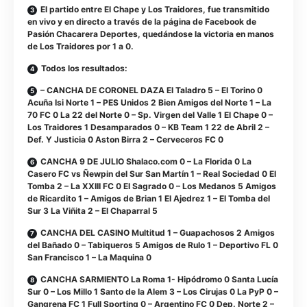
El partido entre El Chape y Los Traidores, fue transmitido
en vivo y en directo a través de la página de Facebook de
Pasión Chacarera Deportes, quedándose la victoria en manos
de Los Traidores por 1 a 0.
Todos los resultados:
– CANCHA DE CORONEL DAZA El Taladro 5 – El Torino 0
Acuña Isi Norte 1 – PES Unidos 2 Bien Amigos del Norte 1 – La
70 FC 0 La 22 del Norte 0 – Sp. Virgen del Valle 1 El Chape 0 –
Los Traidores 1 Desamparados 0 – KB Team 1 22 de Abril 2 –
Def. Y Justicia 0 Aston Birra 2 – Cerveceros FC 0
CANCHA 9 DE JULIO Shalaco.com 0 – La Florida 0 La
Casero FC vs Ñewpin del Sur San Martín 1 – Real Sociedad 0 El
Tomba 2 – La XXIII FC 0 El Sagrado 0 – Los Medanos 5 Amigos
de Ricardito 1 – Amigos de Brian 1 El Ajedrez 1 – El Tomba del
Sur 3 La Viñita 2 – El Chaparral 5
CANCHA DEL CASINO Multitud 1 – Guapachosos 2 Amigos
del Bañado 0 – Tabiqueros 5 Amigos de Rulo 1 – Deportivo FL 0
San Francisco 1 – La Maquina 0
CANCHA SARMIENTO La Roma 1- Hipódromo 0 Santa Lucía
Sur 0 – Los Millo 1 Santo de la Alem 3 – Los Cirujas 0 La PyP 0 –
Gangrena FC 1 Full Sporting 0 – Argentino FC 0 Dep. Norte 2 –