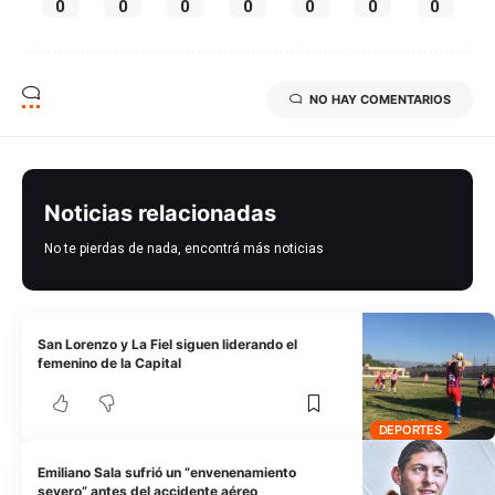
0
0
0
0
0
0
0
NO HAY COMENTARIOS
Noticias relacionadas
No te pierdas de nada, encontrá más noticias
San Lorenzo y La Fiel siguen liderando el
femenino de la Capital
DEPORTES
Emiliano Sala sufrió un “envenenamiento
severo” antes del accidente aéreo