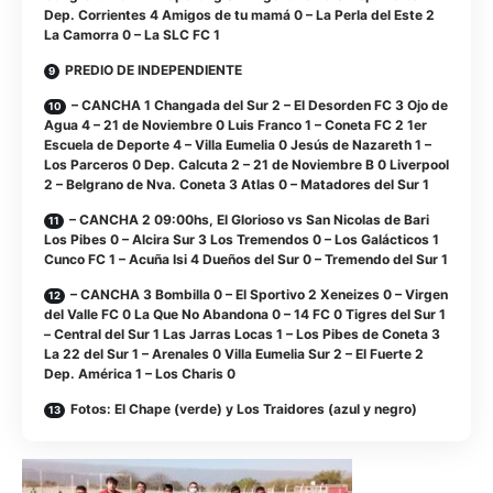
Dep. Corrientes 4 Amigos de tu mamá 0 – La Perla del Este 2
La Camorra 0 – La SLC FC 1
PREDIO DE INDEPENDIENTE
– CANCHA 1 Changada del Sur 2 – El Desorden FC 3 Ojo de
Agua 4 – 21 de Noviembre 0 Luis Franco 1 – Coneta FC 2 1er
Escuela de Deporte 4 – Villa Eumelia 0 Jesús de Nazareth 1 –
Los Parceros 0 Dep. Calcuta 2 – 21 de Noviembre B 0 Liverpool
2 – Belgrano de Nva. Coneta 3 Atlas 0 – Matadores del Sur 1
– CANCHA 2 09:00hs, El Glorioso vs San Nicolas de Bari
Los Pibes 0 – Alcira Sur 3 Los Tremendos 0 – Los Galácticos 1
Cunco FC 1 – Acuña Isi 4 Dueños del Sur 0 – Tremendo del Sur 1
– CANCHA 3 Bombilla 0 – El Sportivo 2 Xeneizes 0 – Virgen
del Valle FC 0 La Que No Abandona 0 – 14 FC 0 Tigres del Sur 1
– Central del Sur 1 Las Jarras Locas 1 – Los Pibes de Coneta 3
La 22 del Sur 1 – Arenales 0 Villa Eumelia Sur 2 – El Fuerte 2
Dep. América 1 – Los Charis 0
Fotos: El Chape (verde) y Los Traidores (azul y negro)