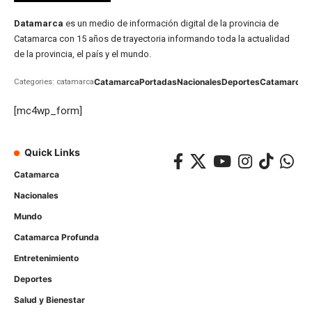
Datamarca
es un medio de información digital de la provincia de
Catamarca con 15 años de trayectoria informando toda la actualidad
de la provincia, el país y el mundo.
Catamarca
Portadas
Nacionales
Deportes
Catamarca
C
Categories: catamarca
[mc4wp_form]
Quick Links
Catamarca
Nacionales
Mundo
Catamarca Profunda
Entretenimiento
Deportes
Salud y Bienestar