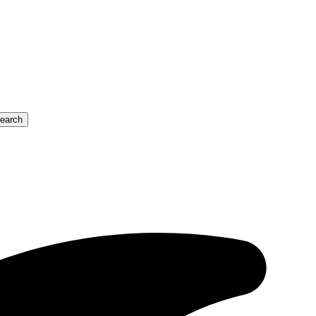
Catamarca
Nacionales
Mundo
Catamarca Profunda
Entretenimiento
Deportes
Salud y Bienestar
Data Verde
¿Quienes somos?
Contacto
Publicidad