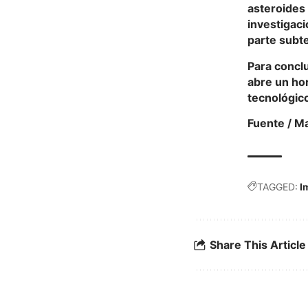
asteroides 
investigaci
parte subt
Para conclu
abre un hor
tecnológico
Fuente / Ma
TAGGED:
I
Share This Article