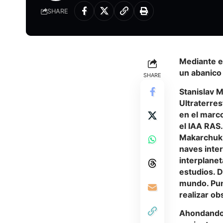
SHARE
Mediante el
un abanico
SHARE
Stanislav 
Ultraterres
en el marco
el IAA RAS.
Makarchuk e
naves inter
interplanet
estudios. 
mundo. Pun
realizar ob
Ahondando 