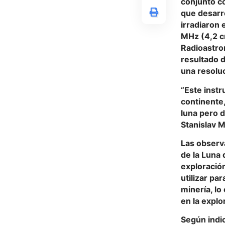
conjunto co
que desarr
irradiaron 
MHz (4,2 cm
Radioastro
resultado d
una resolu
“Este instr
continente,
luna pero d
Stanislav M
Las observ
de la Luna 
exploración
utilizar pa
minería, l
en la explo
Según indi