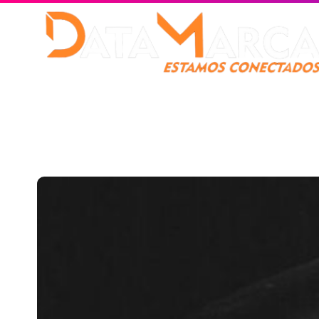
Catamarca
Nacionales
Mundo
Catamarca Pr
¿Quienes somos?