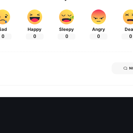
Sad
Happy
Sleepy
Angry
De
0
0
0
0
0
N