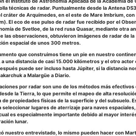
n el Instituto de Astronomía Aplicada de la Academia de 
olla técnicas de radar. Puntualmente desde la Antena DS
el cráter de Arquímedes, en el este de Mare Imbrium, con
). El eco de ese pulso de radar fue recibido por el Obse
nomía de Svetloe, de la red rusa Quasar, mediante otra a
e las observaciones, obtuvieron imágenes de radar de la 
ción espacial de unos 300 metros.
umento que construimos tiene un pie en nuestro continent
 a una distancia de casi 15.000 kilómetros y el otro actor 
espués puede ser incluso hasta Júpiter, si la distancia no
akarchuk a Malargüe a Diario.
aciones por radar son uno de los métodos más efectivos
desde la Tierra, lo que permite el mapeo de alta resolución
 de propiedades físicas de la superficie y del subsuelo. 
ra seleccionar lugares de aterrizaje para naves espaciales
o cual es especialmente importante debido al mayor inter
ración lunar.
có nuestro entrevistado, lo mismo pueden hacer con Mart