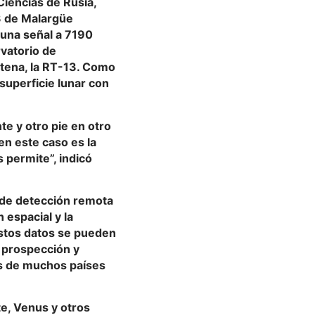
Ciencias de Rusia,
3 de Malargüe
 una señal a 7190
rvatorio de
ntena, la RT-13. Como
superficie lunar con
e y otro pie en otro
en este caso es la
s permite”, indicó
 de detección remota
 espacial y la
Estos datos se pueden
, prospección y
és de muchos países
e, Venus y otros