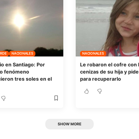
ERDE
NACIONALES
NACIONALES
io en Santiago: Por
Le robaron el cofre con 
ño fenómeno
cenizas de su hija y pid
ieron tres soles en el
para recuperarlo
SHOW MORE