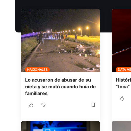
NACIONALES
DATA V
Lo acusaron de abusar de su
Histór
nieta y se mató cuando huía de
“toca”
familiares