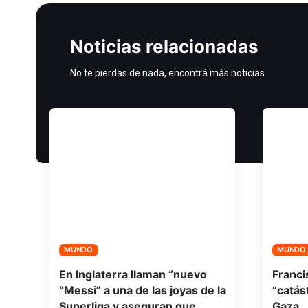
Noticias relacionadas
No te pierdas de nada, encontrá más noticias
MUNDO
MUNDO
En Inglaterra llaman “nuevo
Franci
“Messi” a una de las joyas de la
“catás
Superliga y aseguran que
Gaza