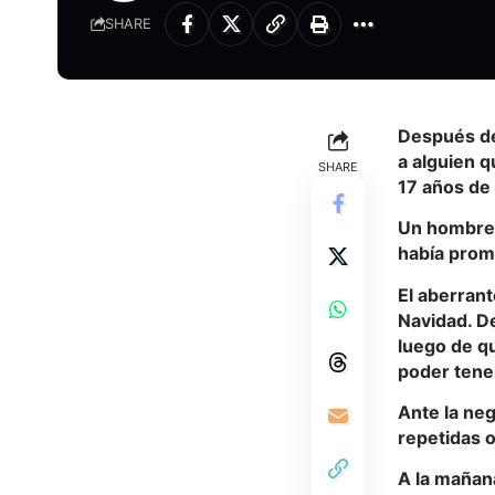
SHARE
Después de 
a alguien q
SHARE
17 años de 
Un hombre 
había prom
El aberrant
Navidad. D
luego de qu
poder tener
Ante la neg
repetidas 
A la mañan