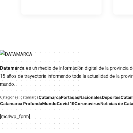
Datamarca
es un medio de información digital de la provincia 
15 años de trayectoria informando toda la actualidad de la provinc
mundo.
Catamarca
Portadas
Nacionales
Deportes
Catam
Categories: catamarca
Catamarca Profunda
Mundo
Covid 19
Coronavirus
Noticias de Cat
[mc4wp_form]