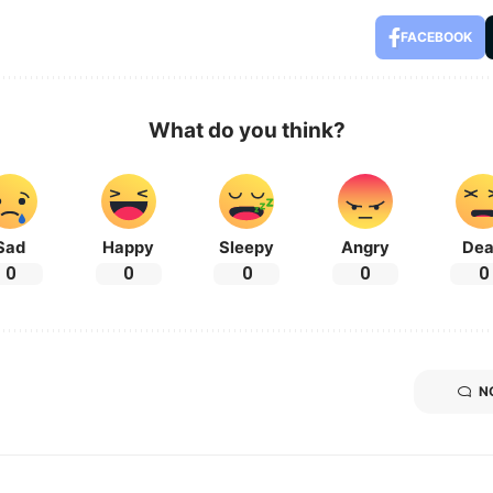
FACEBOOK
What do you think?
Sad
Happy
Sleepy
Angry
De
0
0
0
0
0
N