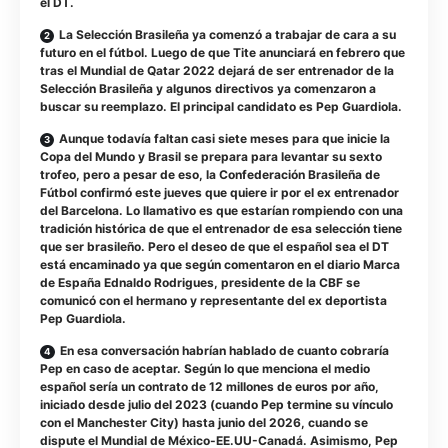
el DT.
La Selección Brasileña ya comenzó a trabajar de cara a su
futuro en el fútbol. Luego de que Tite anunciará en febrero que
tras el Mundial de Qatar 2022 dejará de ser entrenador de la
Selección Brasileña y algunos directivos ya comenzaron a
buscar su reemplazo. El principal candidato es Pep Guardiola.
Aunque todavía faltan casi siete meses para que inicie la
Copa del Mundo y Brasil se prepara para levantar su sexto
trofeo, pero a pesar de eso, la Confederación Brasileña de
Fútbol confirmó este jueves que quiere ir por el ex entrenador
del Barcelona. Lo llamativo es que estarían rompiendo con una
tradición histórica de que el entrenador de esa selección tiene
que ser brasileño. Pero el deseo de que el español sea el DT
está encaminado ya que según comentaron en el diario Marca
de España Ednaldo Rodrigues, presidente de la CBF se
comunicó con el hermano y representante del ex deportista
Pep Guardiola.
En esa conversación habrían hablado de cuanto cobraría
Pep en caso de aceptar. Según lo que menciona el medio
español sería un contrato de 12 millones de euros por año,
iniciado desde julio del 2023 (cuando Pep termine su vínculo
con el Manchester City) hasta junio del 2026, cuando se
dispute el Mundial de México-EE.UU-Canadá. Asimismo, Pep