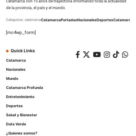
Catamarca con 15 años de trayectoria informando toda la actualidad
de la provincia, el país y el mundo.
Catamarca
Portadas
Nacionales
Deportes
Catamarca
C
Categories: catamarca
[mc4wp_form]
Quick Links
Catamarca
Nacionales
Mundo
Catamarca Profunda
Entretenimiento
Deportes
Salud y Bienestar
Data Verde
¿Quienes somos?