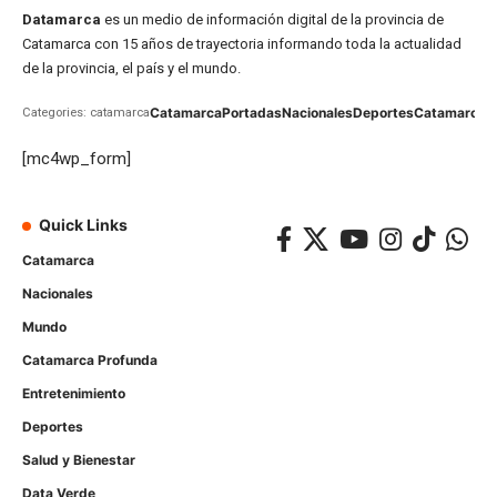
Datamarca
es un medio de información digital de la provincia de
Catamarca con 15 años de trayectoria informando toda la actualidad
de la provincia, el país y el mundo.
Catamarca
Portadas
Nacionales
Deportes
Catamarca
C
Categories: catamarca
[mc4wp_form]
Quick Links
Catamarca
Nacionales
Mundo
Catamarca Profunda
Entretenimiento
Deportes
Salud y Bienestar
Data Verde