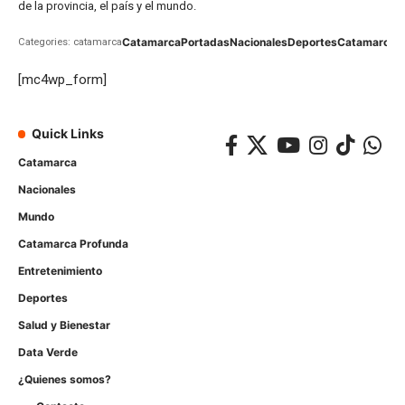
de la provincia, el país y el mundo.
Catamarca
Portadas
Nacionales
Deportes
Catamarca
C
Categories: catamarca
[mc4wp_form]
Quick Links
Catamarca
Nacionales
Mundo
Catamarca Profunda
Entretenimiento
Deportes
Salud y Bienestar
Data Verde
¿Quienes somos?