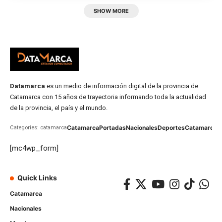
SHOW MORE
Datamarca
es un medio de información digital de la provincia de
Catamarca con 15 años de trayectoria informando toda la actualidad
de la provincia, el país y el mundo.
Catamarca
Portadas
Nacionales
Deportes
Catamarca
C
Categories: catamarca
[mc4wp_form]
Quick Links
Catamarca
Nacionales