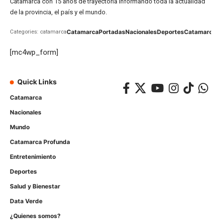
Catamarca con 15 años de trayectoria informando toda la actualidad
de la provincia, el país y el mundo.
Catamarca
Portadas
Nacionales
Deportes
Catamarca
C
Categories: catamarca
[mc4wp_form]
Quick Links
Catamarca
Nacionales
Mundo
Catamarca Profunda
Entretenimiento
Deportes
Salud y Bienestar
Data Verde
¿Quienes somos?