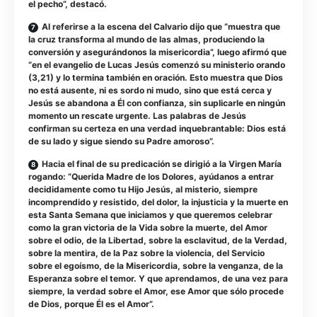
el pecho”, destacó.
Al referirse a la escena del Calvario dijo que “muestra que
la cruz transforma al mundo de las almas, produciendo la
conversión y asegurándonos la misericordia”, luego afirmó que
“en el evangelio de Lucas Jesús comenzó su ministerio orando
(3,21) y lo termina también en oración. Esto muestra que Dios
no está ausente, ni es sordo ni mudo, sino que está cerca y
Jesús se abandona a Él con confianza, sin suplicarle en ningún
momento un rescate urgente. Las palabras de Jesús
confirman su certeza en una verdad inquebrantable: Dios está
de su lado y sigue siendo su Padre amoroso”.
Hacia el final de su predicación se dirigió a la Virgen María
rogando: “Querida Madre de los Dolores, ayúdanos a entrar
decididamente como tu Hijo Jesús, al misterio, siempre
incomprendido y resistido, del dolor, la injusticia y la muerte en
esta Santa Semana que iniciamos y que queremos celebrar
como la gran victoria de la Vida sobre la muerte, del Amor
sobre el odio, de la Libertad, sobre la esclavitud, de la Verdad,
sobre la mentira, de la Paz sobre la violencia, del Servicio
sobre el egoísmo, de la Misericordia, sobre la venganza, de la
Esperanza sobre el temor. Y que aprendamos, de una vez para
siempre, la verdad sobre el Amor, ese Amor que sólo procede
de Dios, porque Él es el Amor”.