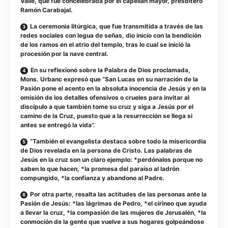
Valle, que fue concelebrada por el capellán mayor, presbítero
Ramón Carabajal.
La ceremonia litúrgica, que fue transmitida a través de las
redes sociales con legua de señas, dio inicio con la bendición
de los ramos en el atrio del templo, tras lo cual se inició la
procesión por la nave central.
En su reflexionó sobre la Palabra de Dios proclamada,
Mons. Urbanc expresó que “San Lucas en su narración de la
Pasión pone el acento en la absoluta inocencia de Jesús y en la
omisión de los detalles ofensivos o crueles para invitar al
discípulo a que también tome su cruz y siga a Jesús por el
camino de la Cruz, puesto que a la resurrección se llega si
antes se entregó la vida”.
“También el evangelista destaca sobre todo la misericordia
de Dios revelada en la persona de Cristo. Las palabras de
Jesús en la cruz son un claro ejemplo: *perdónalos porque no
saben lo que hacen, *la promesa del paraíso al ladrón
compungido, *la confianza y abandono al Padre.
Por otra parte, resalta las actitudes de las personas ante la
Pasión de Jesús: *las lágrimas de Pedro, *el cirineo que ayuda
a llevar la cruz, *la compasión de las mujeres de Jerusalén, *la
conmoción de la gente que vuelve a sus hogares golpeándose