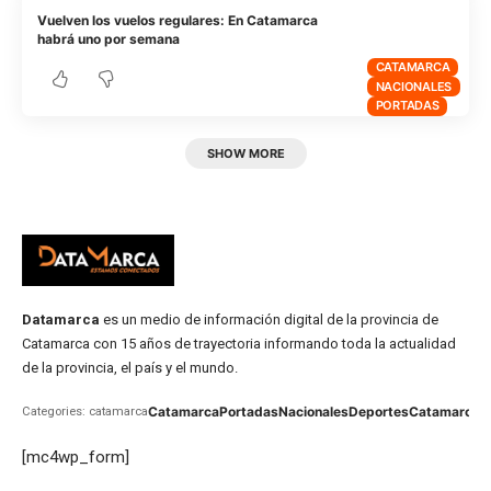
Vuelven los vuelos regulares: En Catamarca
habrá uno por semana
CATAMARCA
NACIONALES
PORTADAS
SHOW MORE
Datamarca
es un medio de información digital de la provincia de
Catamarca con 15 años de trayectoria informando toda la actualidad
de la provincia, el país y el mundo.
Catamarca
Portadas
Nacionales
Deportes
Catamarca
C
Categories: catamarca
[mc4wp_form]