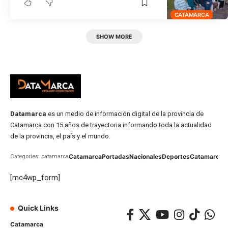
CATAMARCA
SHOW MORE
Datamarca
es un medio de información digital de la provincia de
Catamarca con 15 años de trayectoria informando toda la actualidad
de la provincia, el país y el mundo.
Catamarca
Portadas
Nacionales
Deportes
Catamarca
C
Categories: catamarca
[mc4wp_form]
Quick Links
Catamarca