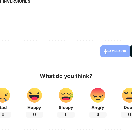
T INVERSIONES
FACEBOOK
What do you think?
Sad
Happy
Sleepy
Angry
De
0
0
0
0
0