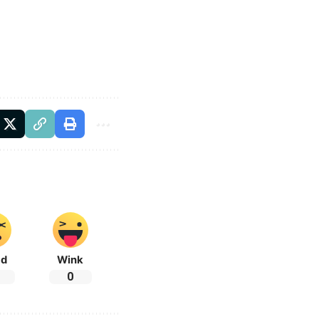
ad
Wink
0