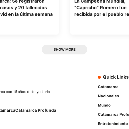
rca: Se registraron
La Campeona Mundial,
casos y 20 fallecidos
“Capricho” Romero fue
vid en la última semana
recibida por el pueblo r
SHOW MORE
Quick Links
Catamarca
rca con 15 años de trayectoria
Nacionales
Mundo
tamarca
Catamarca Profunda
Catamarca Prof
Entretenimiento