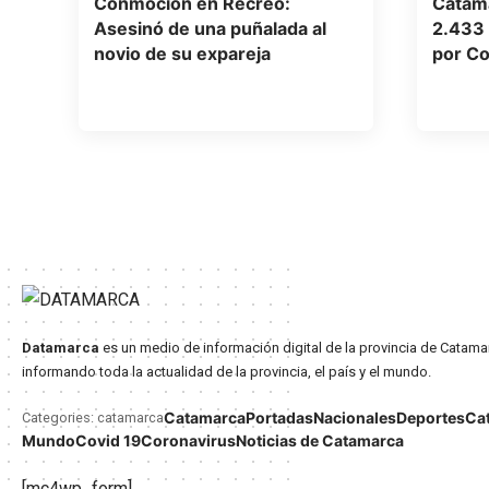
Conmoción en Recreo:
Catama
Asesinó de una puñalada al
2.433 
novio de su expareja
por Co
Datamarca
es un medio de información digital de la provincia de Catama
informando toda la actualidad de la provincia, el país y el mundo.
Catamarca
Portadas
Nacionales
Deportes
Ca
Categories: catamarca
Mundo
Covid 19
Coronavirus
Noticias de Catamarca
[mc4wp_form]