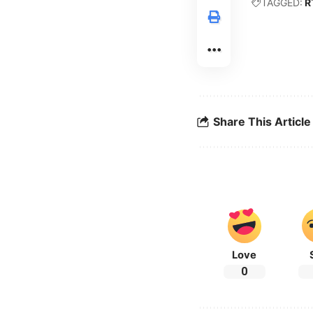
TAGGED:
R
Share This Article
Love
0