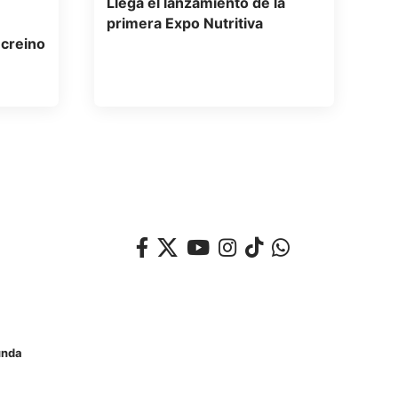
Llega el lanzamiento de la
primera Expo Nutritiva
ecreino
unda