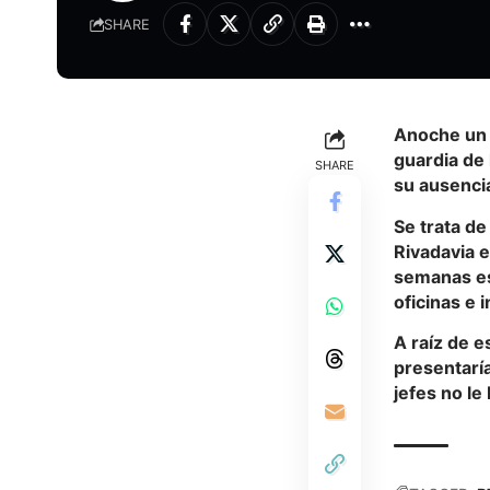
SHARE
Anoche un 
guardia de 
SHARE
su ausencia
Se trata d
Rivadavia e
semanas es
oficinas e 
A raíz de e
presentaría
jefes no le