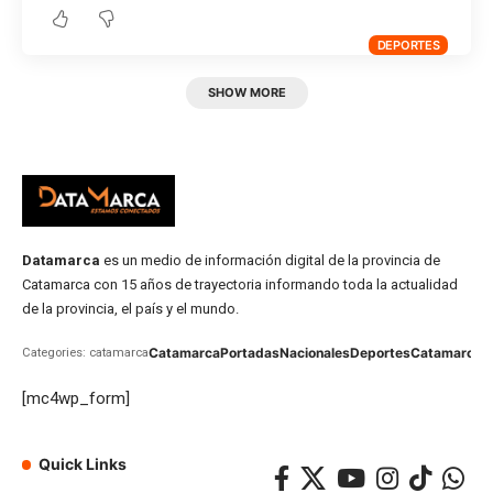
DEPORTES
SHOW MORE
Datamarca
es un medio de información digital de la provincia de
Catamarca con 15 años de trayectoria informando toda la actualidad
de la provincia, el país y el mundo.
Catamarca
Portadas
Nacionales
Deportes
Catamarca
C
Categories: catamarca
[mc4wp_form]
Quick Links