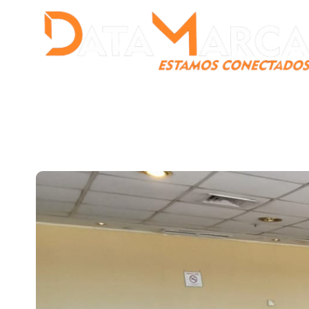
Catamarca
Nacionales
Mundo
Catamarca Pr
¿Quienes somos?