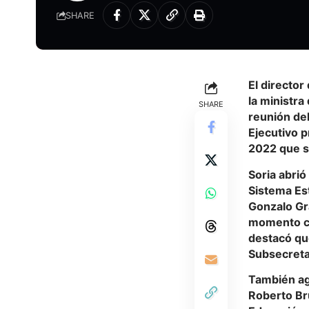
SHARE
El director
la ministra
SHARE
reunión del
Ejecutivo p
2022 que s
Soria abrió
Sistema Est
Gonzalo Gra
momento cu
destacó qu
Subsecretar
También agr
Roberto Bru