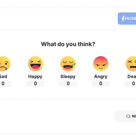
FACE
What do you think?
Sad
Happy
Sleepy
Angry
De
0
0
0
0
0
N