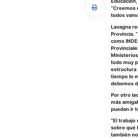
Educación, 
“Creemos q
todos vamo
Lavagna rem
Provincia. 
como INDEC
Provinciale
Ministerio
todo muy po
estructura
tiempo lo 
debemos de
Por otro la
más amigabl
puedan ir t
“El trabajo
sobre qué b
también no