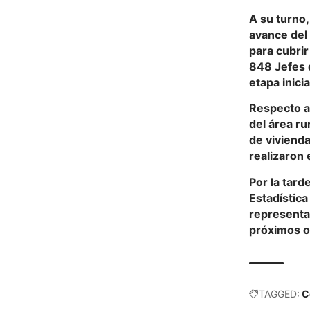
A su turno,
avance del 
para cubrir
848 Jefes 
etapa inicia
Respecto a
del área ru
de viviend
realizaron 
Por la tard
Estadística
representa
próximos o
TAGGED:
C