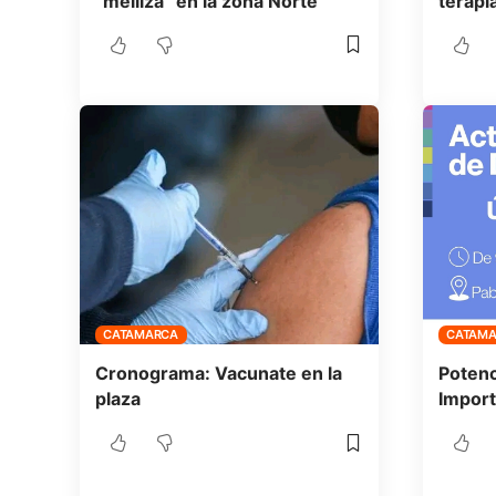
“melliza” en la zona Norte
terapi
CATAMARCA
CATAM
Cronograma: Vacunate en la
Potenc
plaza
Import