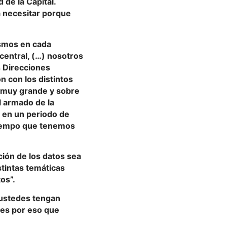
 de la Capital.
 necesitar porque
ismos en cada
central, (…) nosotros
s Direcciones
n con los distintos
a muy grande y sobre
l armado de la
 en un periodo de
 tiempo que tenemos
ción de los datos sea
stintas temáticas
os”.
e ustedes tengan
 es por eso que