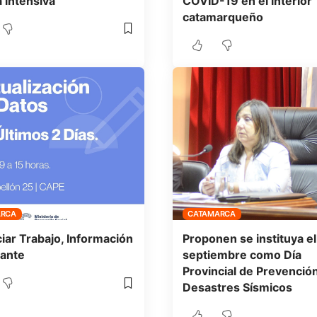
a intensiva
COVID-19 en el interior
catamarqueño
ARCA
CATAMARCA
iar Trabajo, Información
Proponen se instituya el
ante
septiembre como Día
Provincial de Prevenció
Desastres Sísmicos