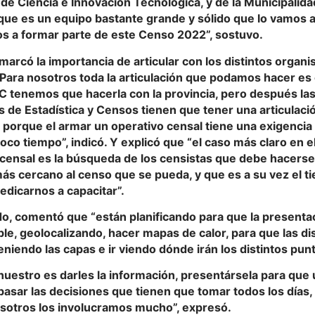
de Ciencia e Innovación Tecnológica, y de la Municipalidad
ue es un equipo bastante grande y sólido que lo vamos a
s a formar parte de este Censo 2022”, sostuvo.
arcó la importancia de articular con los distintos organ
“Para nosotros toda la articulación que podamos hacer es 
 tenemos que hacerla con la provincia, pero después la
s de Estadística y Censos tienen que tener una articulació
s porque el armar un operativo censal tiene una exigenci
co tiempo”, indicó. Y explicó que “el caso más claro en e
 censal es la búsqueda de los censistas que debe hacerse
más cercano al censo que se pueda, y que es a su vez el
dicarnos a capacitar”.
do, comentó que “están planificando para que la presenta
e, geolocalizando, hacer mapas de calor, para que las di
eniendo las capas e ir viendo dónde irán los distintos punt
 nuestro es darles la información, presentársela para qu
asar las decisiones que tienen que tomar todos los días,
sotros los involucramos mucho”, expresó.