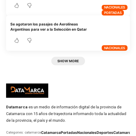
NACIONALES
PORTADAS
Se agotaron los pasajes de Aerolíneas
Argentinas para ver a la Selección en Qatar
NACIONALES
SHOW MORE
Datamarca
es un medio de información digital de la provincia de
Catamarca con 15 años de trayectoria informando toda la actualidad
de la provincia, el país y el mundo.
Catamarca
Portadas
Nacionales
Deportes
Catamarca
C
Categories: catamarca