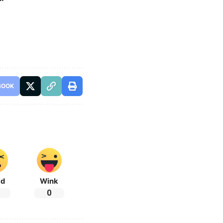
BOOK
ad
Wink
0