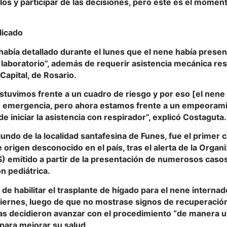
s y participar de las decisiones, pero este es el momento
licado
había detallado durante el lunes que el nene había pres
e laboratorio”, además de requerir asistencia mecánica res
 Capital, de Rosario.
stuvimos frente a un cuadro de riesgo y por eso [el nene
de emergencia, pero ahora estamos frente a un empeoram
e iniciar la asistencia con respirador”, explicó Costaguta.
riundo de la localidad santafesina de Funes, fue el primer
e origen desconocido en el país, tras el alerta de la Organ
) emitido a partir de la presentación de numerosos casos
n pediátrica.
 de habilitar el trasplante de hígado para el nene interna
iernes, luego de que no mostrase signos de recuperación.
tas decidieron avanzar con el procedimiento “de manera 
 para mejorar su salud.