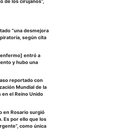
 de los cirujanos”,
entado “una desmejora
piratoria, según cita
 enfermo] entró a
iento y hubo una
 caso reportado con
ización Mundial de la
 en el Reino Unido
do en Rosario surgió
 Es por ello que los
urgente”, como única