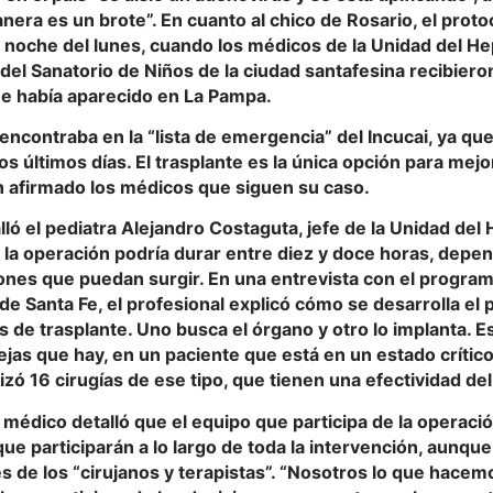
era es un brote”. En cuanto al chico de Rosario, el proto
a noche del lunes, cuando los médicos de la Unidad del He
del Sanatorio de Niños de la ciudad santafesina recibieron
e había aparecido en La Pampa.
 encontraba en la “lista de emergencia” del Incucai, ya que
os últimos días. El trasplante es la única opción para mejo
n afirmado los médicos que siguen su caso.
ló el pediatra Alejandro Costaguta, jefe de la Unidad del 
 la operación podría durar entre diez y doce horas, depe
ones que puedan surgir. En una entrevista con el progra
 de Santa Fe, el profesional explicó cómo se desarrolla el
 de trasplante. Uno busca el órgano y otro lo implanta. Es
as que hay, en un paciente que está en un estado crítico”, 
izó 16 cirugías de ese tipo, que tienen una efectividad del
médico detalló que el equipo que participa de la operació
ue participarán a lo largo de toda la intervención, aunqu
 de los “cirujanos y terapistas”. “Nosotros lo que hacem