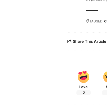
TAGGED:
C
Share This Article
Love
0