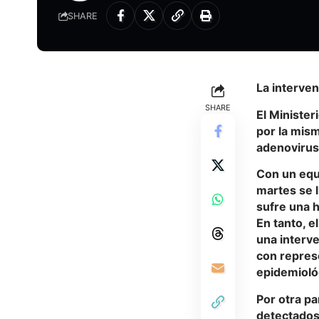
SHARE
La interven
SHARE
El Minister
por la mism
adenovirus
Con un equ
martes se l
sufre una h
En tanto, e
una interve
con repres
epidemioló
Por otra pa
detectados 