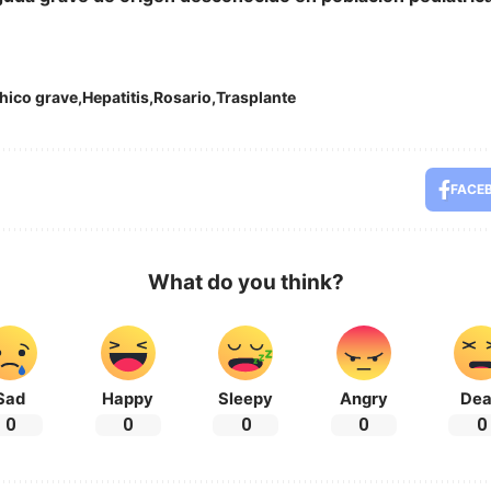
hico grave
Hepatitis
Rosario
Trasplante
FACE
What do you think?
Sad
Happy
Sleepy
Angry
De
0
0
0
0
0