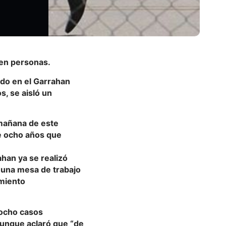
ien personas.
ido en el Garrahan
, se aisló un
 mañana de este
de ocho años que
ahan ya se realizó
 una mesa de trabajo
imiento
s ocho casos
 aunque aclaró que “de