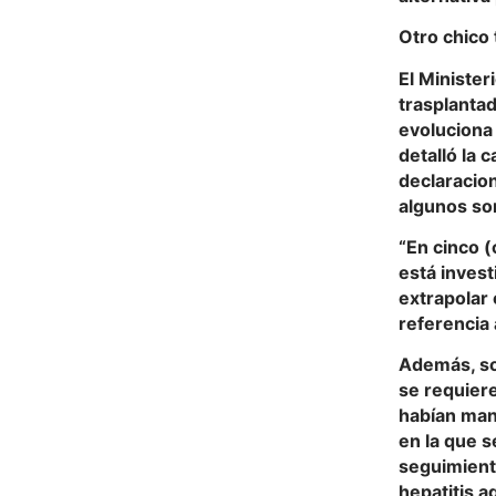
Otro chico
El Minister
trasplantad
evoluciona 
detalló la 
declaracion
algunos so
“En cinco (
está inves
extrapolar 
referencia 
Además, so
se requier
habían man
en la que s
seguimient
hepatitis a