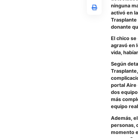
ninguna man
activó en l
Trasplante 
donante qu
El chico se
agravó en l
vida, había
Según detal
Trasplante,
complicaci
portal Aire
dos equipos
más complej
equipo real
Además, el 
personas, q
momento es