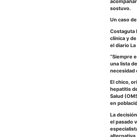
acompañarlo
sostuvo.
Un caso de
Costaguta 
clínica y d
el diario La
“Siempre e
una lista 
necesidad d
El chico, o
hepatitis d
Salud (OMS
en població
La decisión
el pasado v
especialis
alternativa