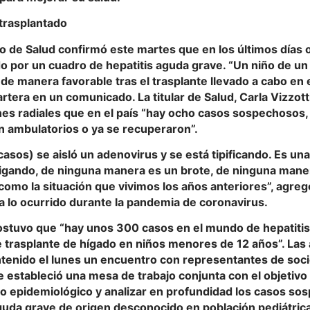
 trasplantado
io de Salud confirmó este martes que en los últimos días 
o por un cuadro de hepatitis aguda grave. “Un niño de un
de manera favorable tras el trasplante llevado a cabo en e
cartera en un comunicado. La titular de Salud, Carla Vizzott
es radiales que en el país “hay ocho casos sospechosos, 
n ambulatorios o ya se recuperaron”.
casos) se aisló un adenovirus y se está tipificando. Es un
tigando, de ninguna manera es un brote, de ninguna man
como la situación que vivimos los años anteriores”, agreg
a lo ocurrido durante la pandemia de coronavirus.
stuvo que “hay unos 300 casos en el mundo de hepatitis
e trasplante de hígado en niños menores de 12 años”. Las
tenido el lunes un encuentro con representantes de socie
e estableció una mesa de trabajo conjunta con el objetivo 
o epidemiológico y analizar en profundidad los casos so
guda grave de origen desconocido en población pediátrica