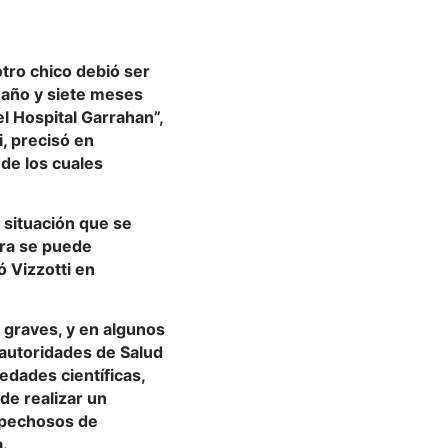
otro chico debió ser
 año y siete meses
l Hospital Garrahan”,
i, precisó en
de los cuales
a situación que se
era se puede
ó Vizzotti en
 graves, y en algunos
 autoridades de Salud
dades científicas,
de realizar un
spechosos de
.