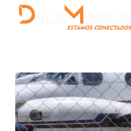
Catamarca
Nacionales
Mundo
Catamarca Pr
¿Quienes somos?