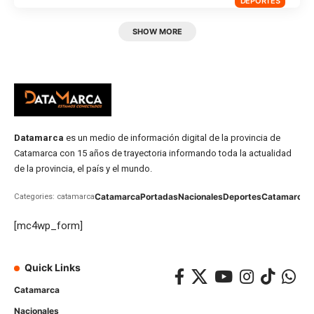
DEPORTES
SHOW MORE
Datamarca
es un medio de información digital de la provincia de
Catamarca con 15 años de trayectoria informando toda la actualidad
de la provincia, el país y el mundo.
Catamarca
Portadas
Nacionales
Deportes
Catamarca
C
Categories: catamarca
[mc4wp_form]
Quick Links
Catamarca
Nacionales