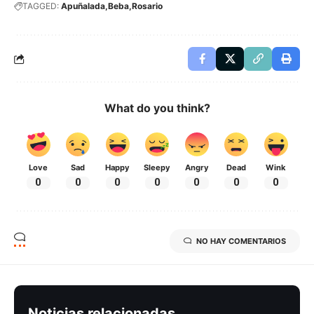
TAGGED:
Apuñalada
Beba
Rosario
What do you think?
Love
Sad
Happy
Sleepy
Angry
Dead
Wink
0
0
0
0
0
0
0
NO HAY COMENTARIOS
Noticias relacionadas