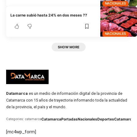
NACIONALES
La carne subió hasta 24% en dos meses ??
NACIONALES
SHOW MORE
Datamarca
es un medio de información digital de la provincia de
Catamarca con 15 años de trayectoria informando toda la actualidad
de la provincia, el país y el mundo.
Catamarca
Portadas
Nacionales
Deportes
Catamarca
C
Categories: catamarca
[mc4wp_form]