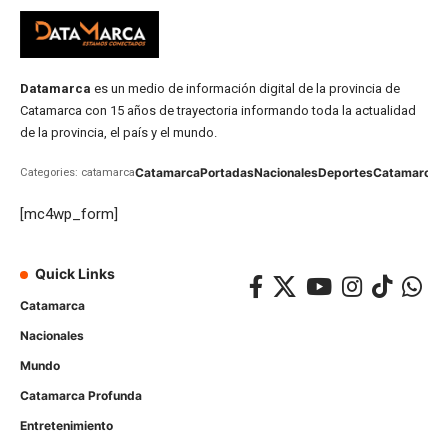
Datamarca
es un medio de información digital de la provincia de
Catamarca con 15 años de trayectoria informando toda la actualidad
de la provincia, el país y el mundo.
Catamarca
Portadas
Nacionales
Deportes
Catamarca
C
Categories: catamarca
[mc4wp_form]
Quick Links
Catamarca
Nacionales
Mundo
Catamarca Profunda
Entretenimiento