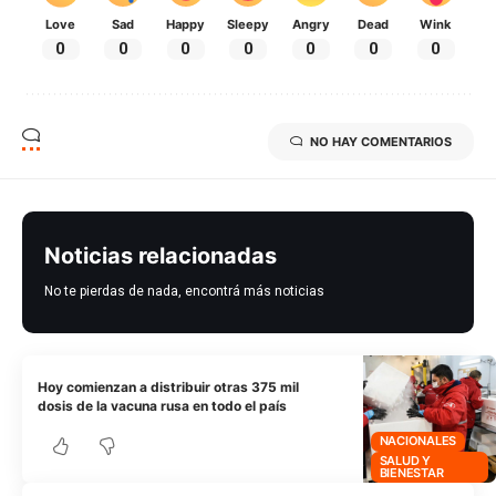
Love
Sad
Happy
Sleepy
Angry
Dead
Wink
0
0
0
0
0
0
0
NO HAY COMENTARIOS
Noticias relacionadas
No te pierdas de nada, encontrá más noticias
Hoy comienzan a distribuir otras 375 mil
dosis de la vacuna rusa en todo el país
NACIONALES
SALUD Y
BIENESTAR