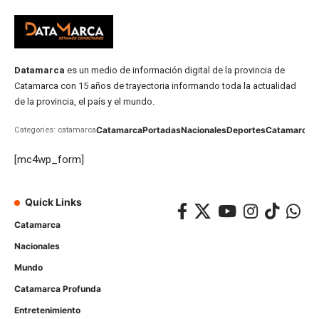
Datamarca
es un medio de información digital de la provincia de
Catamarca con 15 años de trayectoria informando toda la actualidad
de la provincia, el país y el mundo.
Catamarca
Portadas
Nacionales
Deportes
Catamarca
C
Categories: catamarca
[mc4wp_form]
Quick Links
Catamarca
Nacionales
Mundo
Catamarca Profunda
Entretenimiento