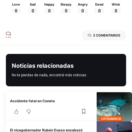
Love
Sad
Happy
Sleepy
Angry
Dead
Wink
0
0
0
0
0
0
0
2 COMENTARIOS
Noticias relacionadas
No te pierdas de nada, encontrá más noticias
Accidente fatal en Coneta
CATAMARCA
El vicegobernador Rubén Dusso encabezó