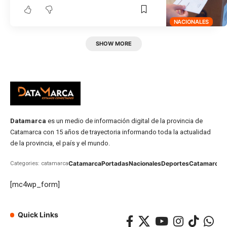
NACIONALES
SHOW MORE
Datamarca
es un medio de información digital de la provincia de
Catamarca con 15 años de trayectoria informando toda la actualidad
de la provincia, el país y el mundo.
Catamarca
Portadas
Nacionales
Deportes
Catamarca
C
Categories: catamarca
[mc4wp_form]
Quick Links