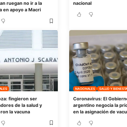
an ruegan no ir a la
nacional
 en apoyo a Macri
ALES
NACIONALES
SALUD Y BIENEST
a: fingieron ser
Coronavirus: El Gobiern
adores de la salud y
argentino negocia la pri
eron la vacuna
en la asignación de vac