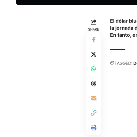
El dólar bl
la jornada 
SHARE
En tanto, e
TAGGED:
D