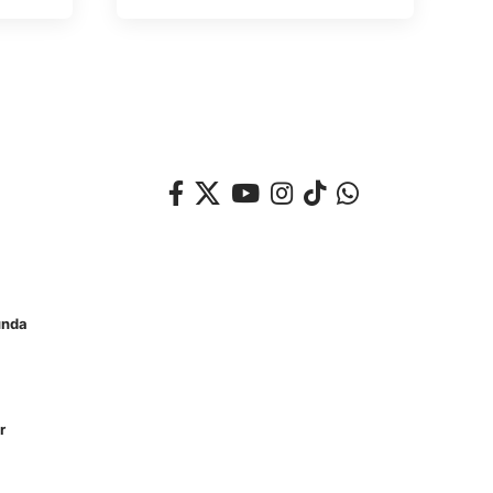
unda
r