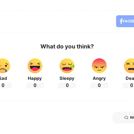
FACE
What do you think?
Sad
Happy
Sleepy
Angry
De
0
0
0
0
0
N