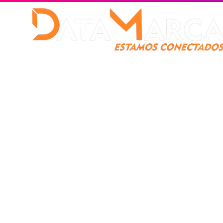
Catamarca
Nacionales
Mundo
Catamarca Pr
¿Quienes somos?