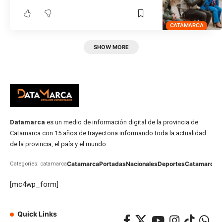
CATAMARCA
SHOW MORE
Datamarca
es un medio de información digital de la provincia de
Catamarca con 15 años de trayectoria informando toda la actualidad
de la provincia, el país y el mundo.
Catamarca
Portadas
Nacionales
Deportes
Catamarca
C
Categories: catamarca
[mc4wp_form]
Quick Links