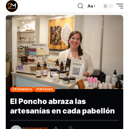
Aa
CATAMARCA
PORTADAS
El Poncho abraza las
artesanías en cada pabellón
BY
DATAMARCA2