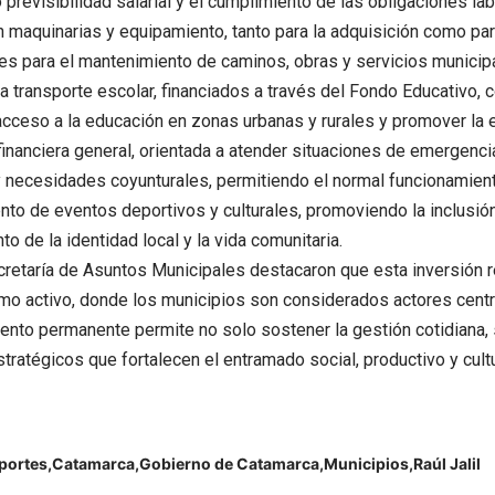
 previsibilidad salarial y el cumplimiento de las obligaciones lab
n maquinarias y equipamiento, tanto para la adquisición como para
s para el mantenimiento de caminos, obras y servicios municip
a transporte escolar, financiados a través del Fondo Educativo, c
acceso a la educación en zonas urbanas y rurales y promover la eq
financiera general, orientada a atender situaciones de emergenci
y necesidades coyunturales, permitiendo el normal funcionamient
nto de eventos deportivos y culturales, promoviendo la inclusión 
to de la identidad local y la vida comunitaria.
retaría de Asuntos Municipales destacaron que esta inversión ref
mo activo, donde los municipios son considerados actores centra
to permanente permite no solo sostener la gestión cotidiana, 
tratégicos que fortalecen el entramado social, productivo y cultur
portes
Catamarca
Gobierno de Catamarca
Municipios
Raúl Jalil