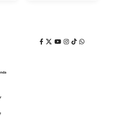
unda
r
?