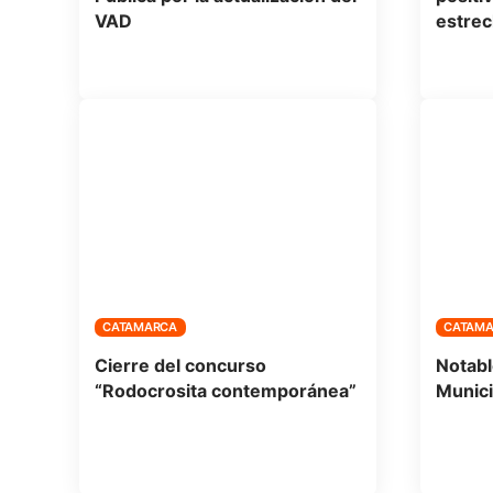
VAD
estrec
CATAMARCA
CATAM
Cierre del concurso
Notabl
“Rodocrosita contemporánea”
Munici