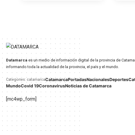
Datamarca
es un medio de información digital de la provincia de Catama
informando toda la actualidad de la provincia, el país y el mundo.
Catamarca
Portadas
Nacionales
Deportes
Ca
Categories: catamarca
Mundo
Covid 19
Coronavirus
Noticias de Catamarca
[mc4wp_form]