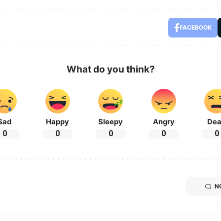
FACEBOOK
What do you think?
Sad
Happy
Sleepy
Angry
De
0
0
0
0
0
N