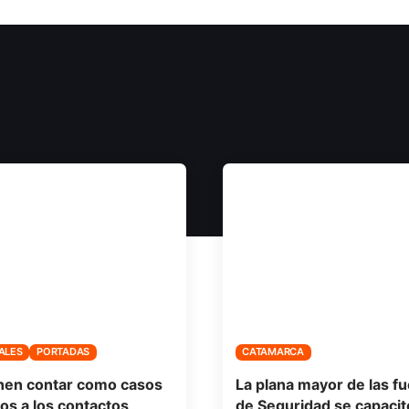
ALES
PORTADAS
CATAMARCA
nen contar como casos
La plana mayor de las f
vos a los contactos
de Seguridad se capacit