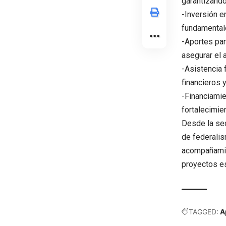
garantizando
-Inversión e
fundamentale
-Aportes par
asegurar el 
-Asistencia 
financieros 
-Financiamie
fortalecimien
Desde la sec
de federalis
acompañamien
proyectos es
TAGGED:
A