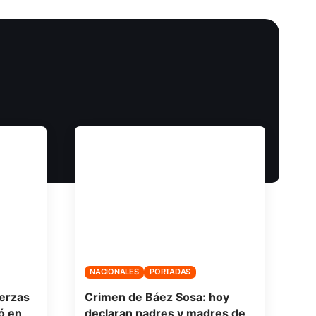
NACIONALES
PORTADAS
uerzas
Crimen de Báez Sosa: hoy
ó en
declaran padres y madres de