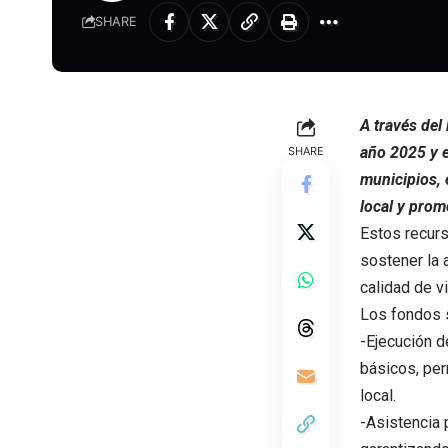
SHARE
A través del
año 2025 y e
SHARE
municipios, 
local y promo
Estos recurs
sostener la 
calidad de v
Los fondos s
-Ejecución de
básicos, per
local.
-Asistencia 