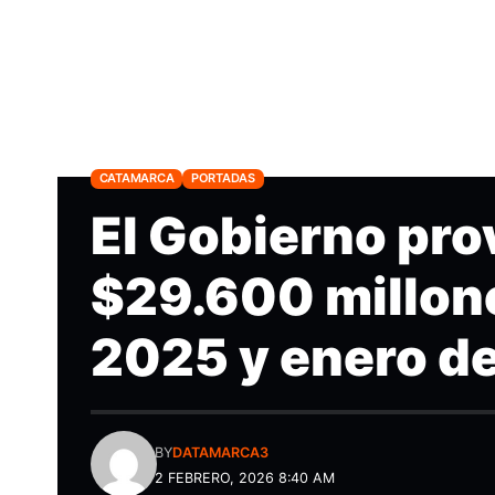
CATAMARCA
PORTADAS
El Gobierno pro
$29.600 millone
2025 y enero d
BY
DATAMARCA3
2 FEBRERO, 2026 8:40 AM