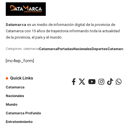
Datamarca
es un medio de información digital de la provincia de
Catamarca con 15 años de trayectoria informando toda la actualidad
de la provincia, el país y el mundo.
Catamarca
Portadas
Nacionales
Deportes
Catamarca
C
Categories: catamarca
[mc4wp_form]
Quick Links
Catamarca
Nacionales
Mundo
Catamarca Profunda
Entretenimiento