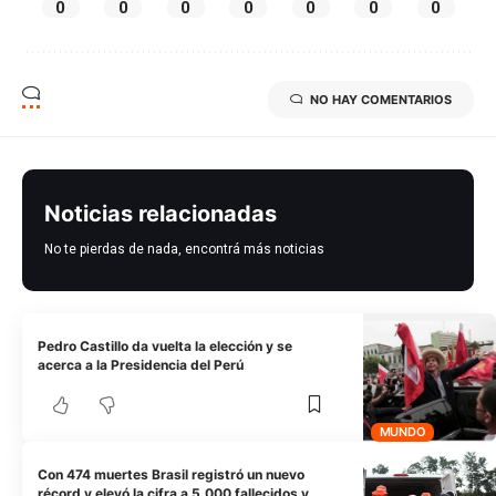
0
0
0
0
0
0
0
NO HAY COMENTARIOS
Noticias relacionadas
No te pierdas de nada, encontrá más noticias
Pedro Castillo da vuelta la elección y se
acerca a la Presidencia del Perú
MUNDO
Con 474 muertes Brasil registró un nuevo
récord y elevó la cifra a 5.000 fallecidos y