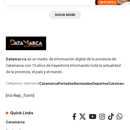
DEPORTES
SHOW MORE
Datamarca
es un medio de información digital de la provincia de
Catamarca con 15 años de trayectoria informando toda la actualidad
de la provincia, el país y el mundo.
Catamarca
Portadas
Nacionales
Deportes
Catamarca
C
Categories: catamarca
[mc4wp_form]
Quick Links
Catamarca