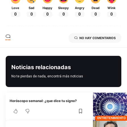
Love
Sad
Happy
Sleepy
Angry
Dead
Wink
0
0
0
0
0
0
0
NO HAY COMENTARIOS
Noticias relacionadas
No te pierdas de nada, encontrá más noticias
Horóscopo semanal: ¿que dice tu signo?
ENTRETENIMIENTO