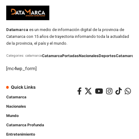
Datamarca
es un medio de información digital de la provincia de
Catamarca con 15 años de trayectoria informando toda la actualidad
de la provincia, el país y el mundo.
Catamarca
Portadas
Nacionales
Deportes
Catamarca
C
Categories: catamarca
[mc4wp_form]
Quick Links
Catamarca
Nacionales
Mundo
Catamarca Profunda
Entretenimiento