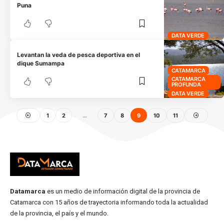
Puna
DATA VERDE
Levantan la veda de pesca deportiva en el
dique Sumampa
CATAMARCA
CATAMARCA
PROFUNDA
DATA VERDE
1
2
…
7
8
9
10
11
Datamarca
es un medio de información digital de la provincia de
Catamarca con 15 años de trayectoria informando toda la actualidad
de la provincia, el país y el mundo.