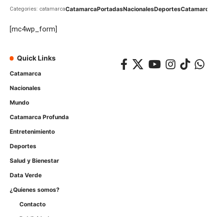
Catamarca
Portadas
Nacionales
Deportes
Catamarca
C
Categories: catamarca
[mc4wp_form]
Quick Links
Catamarca
Nacionales
Mundo
Catamarca Profunda
Entretenimiento
Deportes
Salud y Bienestar
Data Verde
¿Quienes somos?
Contacto