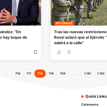
NACIONALES
nández: “En
Tras las nuevas restriccione
o hay toque de
Rossi aclaró que el Ejército 
saldrá a la calle”
…
716
717
718
719
720
…
1.181
1.182
Quick Links
Catamarca