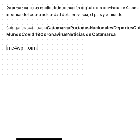
Datamarca
es un medio de información digital de la provincia de Catama
informando toda la actualidad de la provincia, el país y el mundo.
Catamarca
Portadas
Nacionales
Deportes
Ca
Categories: catamarca
Mundo
Covid 19
Coronavirus
Noticias de Catamarca
[mc4wp_form]