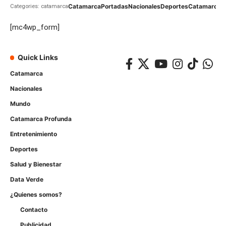
Catamarca
Portadas
Nacionales
Deportes
Catamarca
C
Categories: catamarca
[mc4wp_form]
Quick Links
Catamarca
Nacionales
Mundo
Catamarca Profunda
Entretenimiento
Deportes
Salud y Bienestar
Data Verde
¿Quienes somos?
Contacto
Publicidad