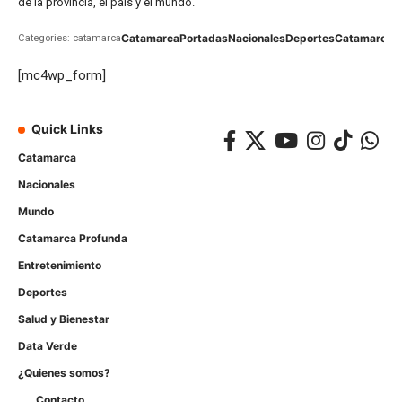
de la provincia, el país y el mundo.
Catamarca
Portadas
Nacionales
Deportes
Catamarca
C
Categories: catamarca
[mc4wp_form]
Quick Links
Catamarca
Nacionales
Mundo
Catamarca Profunda
Entretenimiento
Deportes
Salud y Bienestar
Data Verde
¿Quienes somos?
Contacto