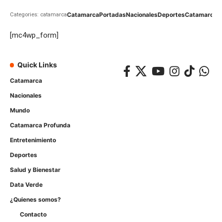
Catamarca
Portadas
Nacionales
Deportes
Catamarca
C
Categories: catamarca
[mc4wp_form]
Quick Links
Catamarca
Nacionales
Mundo
Catamarca Profunda
Entretenimiento
Deportes
Salud y Bienestar
Data Verde
¿Quienes somos?
Contacto