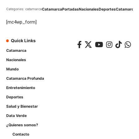
Catamarca
Portadas
Nacionales
Deportes
Catamarca
C
Categories: catamarca
[mc4wp_form]
Quick Links
Catamarca
Nacionales
Mundo
Catamarca Profunda
Entretenimiento
Deportes
Salud y Bienestar
Data Verde
¿Quienes somos?
Contacto