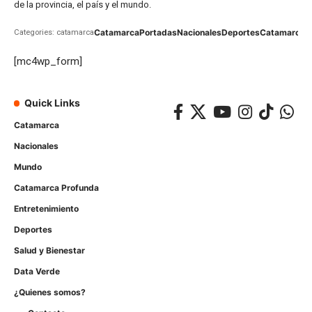
de la provincia, el país y el mundo.
Catamarca
Portadas
Nacionales
Deportes
Catamarca
C
Categories: catamarca
[mc4wp_form]
Quick Links
Catamarca
Nacionales
Mundo
Catamarca Profunda
Entretenimiento
Deportes
Salud y Bienestar
Data Verde
¿Quienes somos?