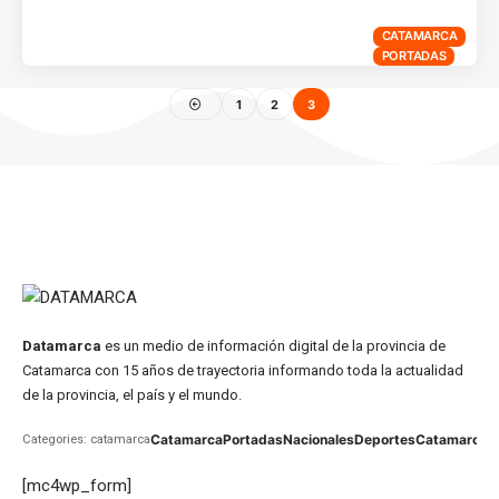
CATAMARCA
PORTADAS
1
2
3
Datamarca
es un medio de información digital de la provincia de
Catamarca con 15 años de trayectoria informando toda la actualidad
de la provincia, el país y el mundo.
Catamarca
Portadas
Nacionales
Deportes
Catamarca
C
Categories: catamarca
[mc4wp_form]