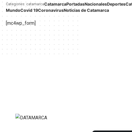
Catamarca
Portadas
Nacionales
Deportes
Ca
Categories: catamarca
Mundo
Covid 19
Coronavirus
Noticias de Catamarca
[mc4wp_form]