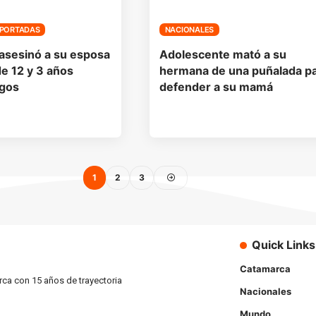
PORTADAS
NACIONALES
asesinó a su esposa
Adolescente mató a su
de 12 y 3 años
hermana de una puñalada p
igos
defender a su mamá
1
2
3
Quick Links
Catamarca
rca con 15 años de trayectoria
Nacionales
Mundo