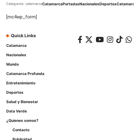
Catamarca
Portadas
Nacionales
Deportes
Catamarca
C
Categories: catamarca
[mc4wp_form]
Quick Links
Catamarca
Nacionales
Mundo
Catamarca Profunda
Entretenimiento
Deportes
Salud y Bienestar
Data Verde
¿Quienes somos?
Contacto
Publicidad