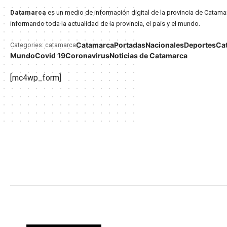
Datamarca
es un medio de información digital de la provincia de Catama
informando toda la actualidad de la provincia, el país y el mundo.
Catamarca
Portadas
Nacionales
Deportes
Ca
Categories: catamarca
Mundo
Covid 19
Coronavirus
Noticias de Catamarca
[mc4wp_form]