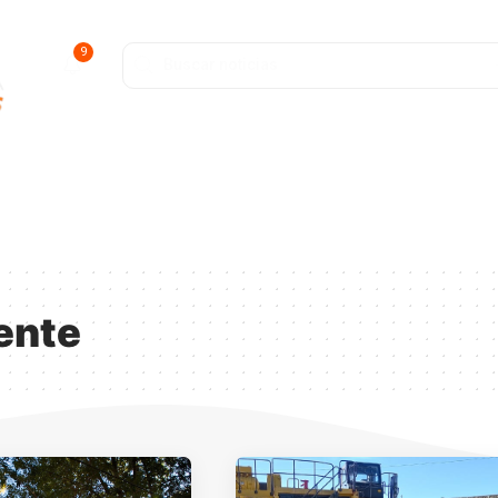
9
ofunda
Entretenimiento
Deportes
Salud y Bienestar
ente