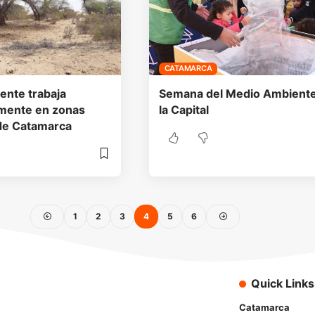
CATAMARCA
nte trabaja
Semana del Medio Ambient
amente en zonas
la Capital
de Catamarca
1
2
3
4
5
6
Quick Links
Catamarca