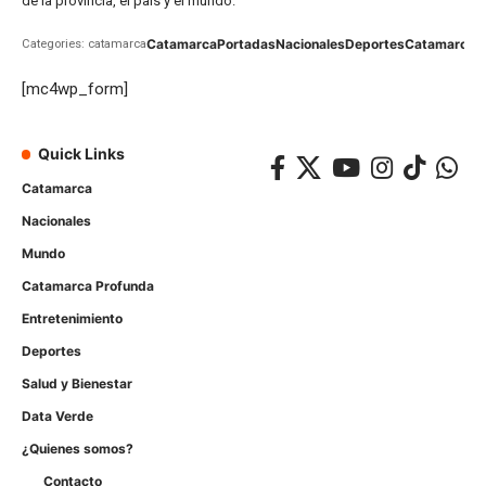
de la provincia, el país y el mundo.
Catamarca
Portadas
Nacionales
Deportes
Catamarca
C
Categories: catamarca
[mc4wp_form]
Quick Links
Catamarca
Nacionales
Mundo
Catamarca Profunda
Entretenimiento
Deportes
Salud y Bienestar
Data Verde
¿Quienes somos?
Contacto