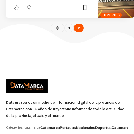
DEPORTES
1
2
Datamarca
es un medio de información digital de la provincia de
Catamarca con 15 años de trayectoria informando toda la actualidad
de la provincia, el país y el mundo.
Catamarca
Portadas
Nacionales
Deportes
Catamarca
C
Categories: catamarca